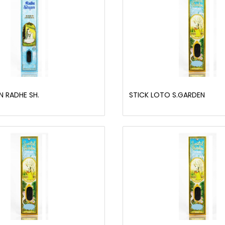
N RADHE SH.
STICK LOTO S.GARDEN