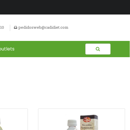
510
pedidosweb@cadidiet.com
outlets