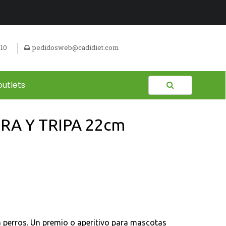
510
pedidosweb@cadidiet.com
outlets
A Y TRIPA 22cm
ra perros. Un premio o aperitivo para mascotas