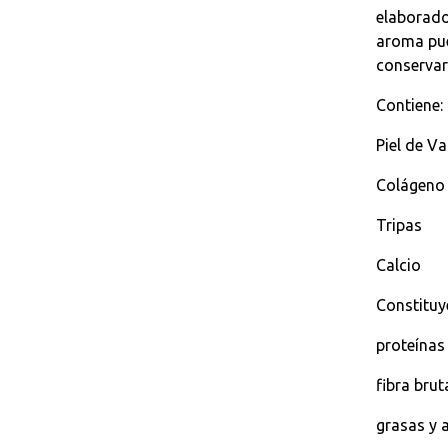
elaborado
aroma pue
conservar
Contiene:
Piel de V
Colágeno
Tripas
Calcio
Constituye
proteínas
fibra bru
grasas y 