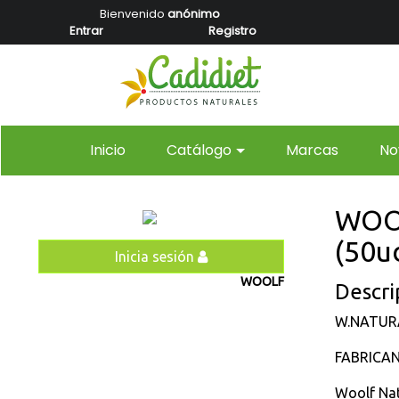
Bienvenido
anónimo
Entrar
Registro
(current)
Inicio
Catálogo
Marcas
No
WOOL
(50u
Inicia sesión
WOOLF
Descrip
W.NATURA
FABRICA
Woolf Nat